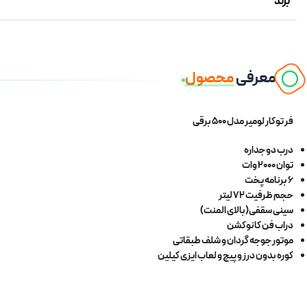
برند
معرفی
محصول
فر توکار لومیر مدل 500 برقی
درب دو جداره
توان 2000 وات
6 برنامه پخت
حجم ظرفیت 72 لیتر
سینی سقفی(بالای المنت)
دراب فن کانوکشن
موتور جوجه گردان و شلف طبقاتی
کوره بدون درز و پیچ و لعاب ایزی کیلین