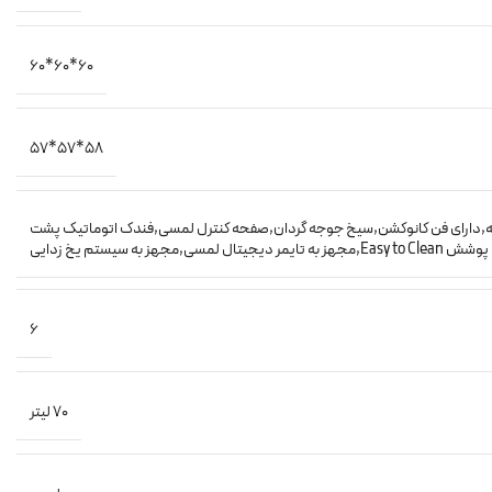
60*60*60
58*57*57
ه
,
دارای فن کانوکشن
,
سیخ جوجه گردان
,
صفحه کنترل لمسی
,
فندک اتوماتیک پشت
Easy to Clean
,
مجهز به تایمر دیجیتال لمسی
,
مجهز به سیستم یخ زدایی
6
70 لیتر