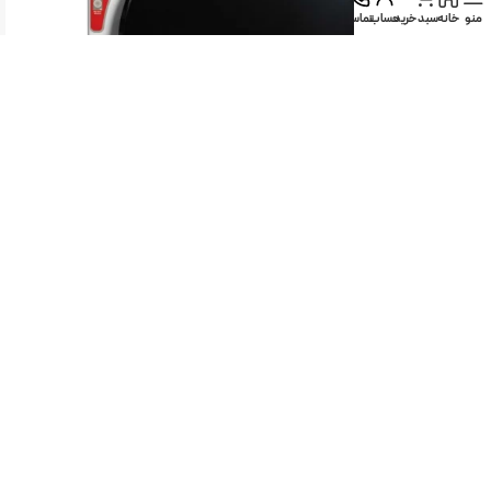
منو
خانه
سبد خرید
حساب
تماس
-10%
ماشین لباسشویی 9 کیلوگرم اتوماتیک اینترناسیونال آنیل مدل 1416
اینترناسیونال آنیل
105,639,600
94,990,000