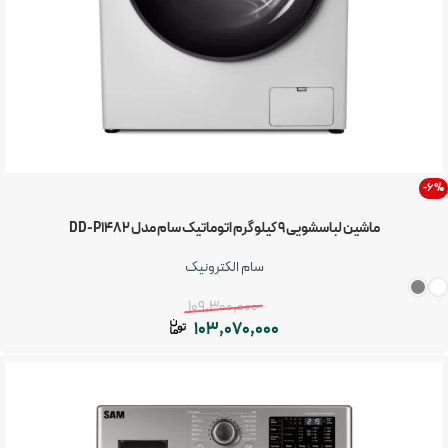
-6%
ماشین لباسشویی 9 کیلوگرم اتوماتیک سام مدل DD-P1482
سام الکترونیک
109,300,000
103,070,000