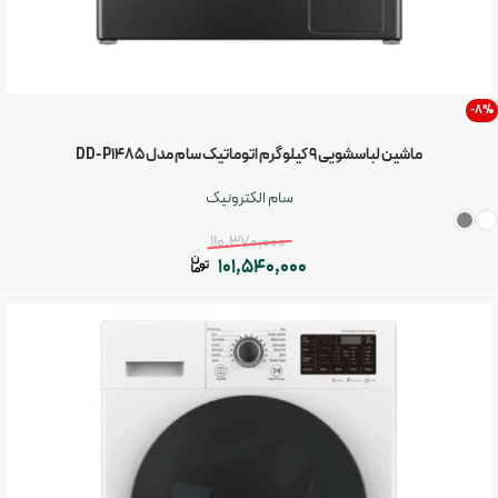
-8%
ماشین لباسشویی 9 کیلوگرم اتوماتیک سام مدل DD-P1485
سام الکترونیک
110,370,000
101,540,000