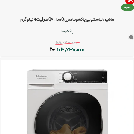
-5%
جدید
ماشین لباسشویی پاکشوما سری Q مدل Q9 ظرفیت ۹ کیلوگرم
پاکشوما
109,243,000
103,630,000