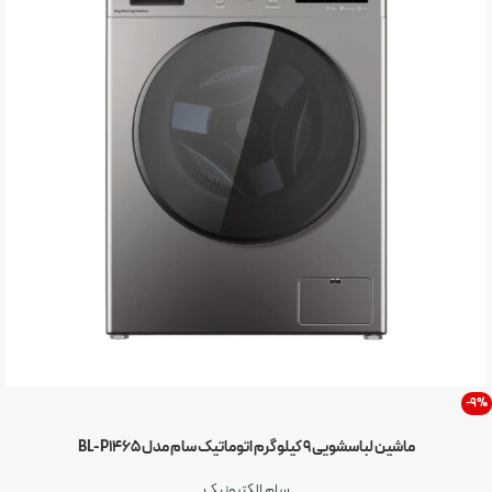
-9%
ماشین لباسشویی 9 کیلوگرم اتوماتیک سام مدل BL-P1465
سام الکترونیک