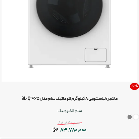
-6%
ماشین لباسشویی 8 کیلوگرم اتوماتیک سام مدل BL-Q1465
سام الکترونیک
88,840,000
83,780,000