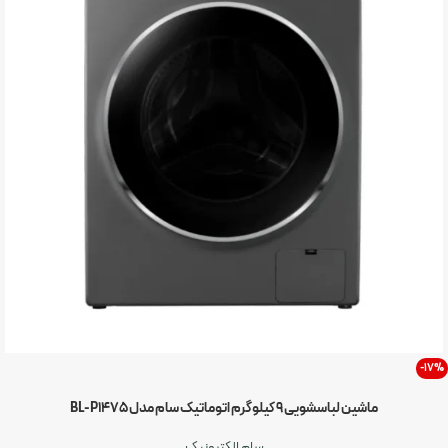
-17%
ماشین لباسشویی 9 کیلوگرم اتوماتیک سام مدل BL-P1475
سام الکترونیک