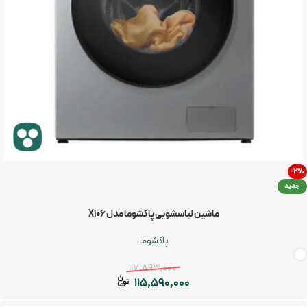
-2%
جدید
ماشین لباسشویی پاکشوما مدل X106
پاکشوما
117,893,000
115,590,000