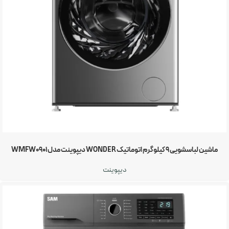
ماشین لباسشویی 9 کیلوگرم اتوماتیک WONDER دیپوینت مدل WMFW0901
دیپوینت