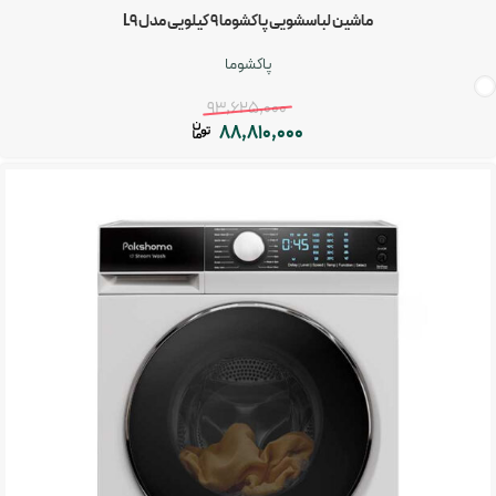
ماشین لباسشویی پاکشوما 9 کیلویی مدل L9
پاکشوما
93,625,000
88,810,000