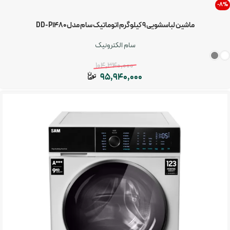
-8%
ماشین لباسشویی 9 کیلوگرم اتوماتیک سام مدل DD-P1480
سام الکترونیک
104,340,000
95,940,000