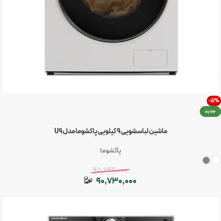
-5%
جدید
ماشین لباسشویی ۹ کیلویی پاکشوما مدل U9
پاکشوما
95,649,000
90,730,000