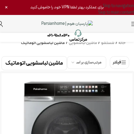
Skip to navigation
×
برای عملکرد بهتر لطفا VPN خود را خاموش کنید
Skip to main content
021-91080130
مرکز تماس‌
خانه
/
شستشو
/
ماشین لباسشویی
/
ماشین لباسشویی اتوماتیک
ماشین لباسشویی اتوماتیک
فیلتر