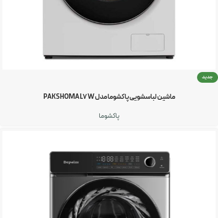
جدید
ماشین لباسشویی پاکشوما مدل PAKSHOMA L7 W
پاکشوما