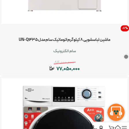
-8%
ماشین لباسشویی 8 کیلوگرم اتوماتیک سام مدل UN-Q1435
سام الکترونیک
84,000,000
77,050,000