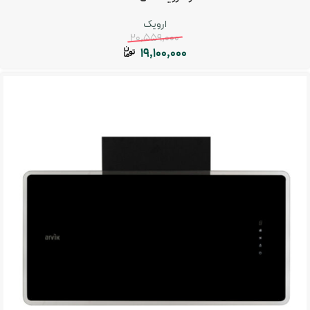
ارویک
20,559,000
19,100,000