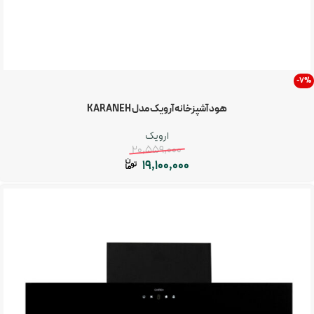
-7%
هود آشپزخانه آرویک مدل KARANEH
ارویک
20,559,000
19,100,000