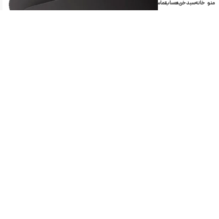
منو
خانه
سبد خرید
حساب
تماس
اتمام موجودی
هود شیب دار تخت لومیر مدل LM 5340