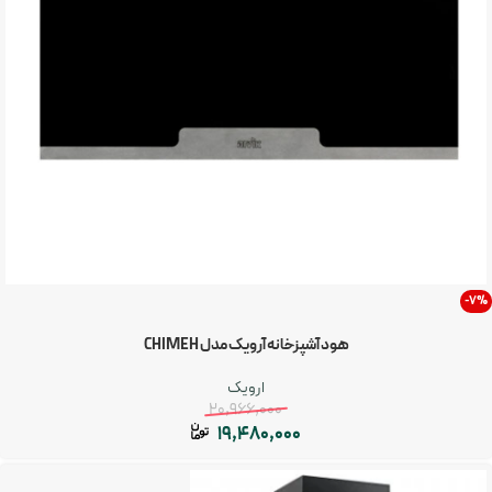
-7%
هود آشپزخانه آرویک مدل CHIMEH
ارویک
20,966,000
19,480,000