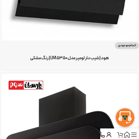
اتمام موجودی
هود | شیب دار لومیر مدل LM 5350 | رنگ مشکی