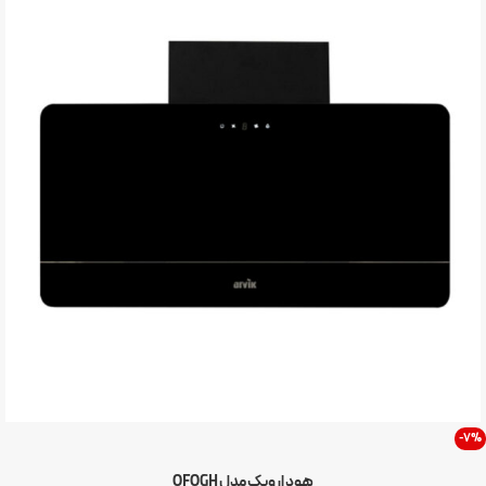
-7%
هود ارویک مدل OFOGH