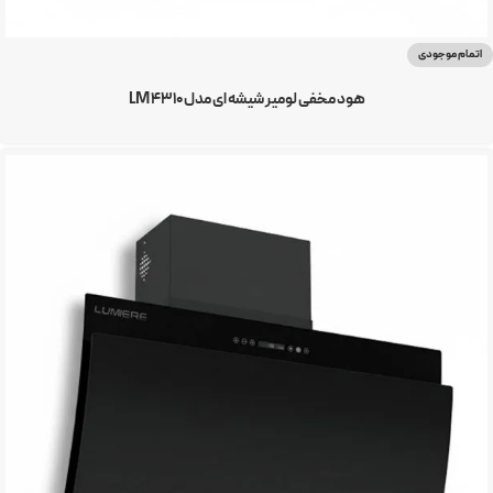
اتمام موجودی
هود مخفی لومیر شیشه ای مدل LM 4310