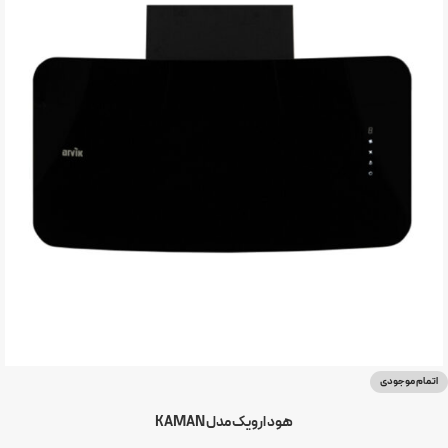
اتمام موجودی
هود ارویک مدل KAMAN