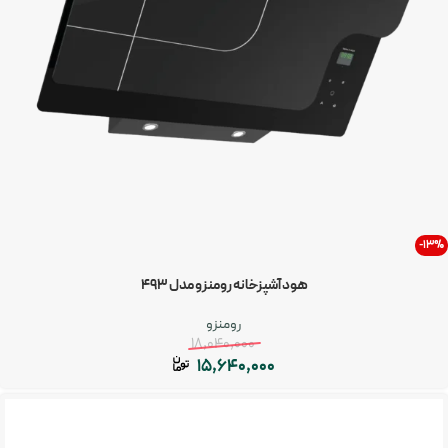
-13%
هود آشپزخانه رومنزو مدل 493
رومنزو
18,040,000
15,640,000