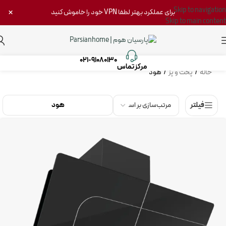
Skip to navigation
×
برای عملکرد بهتر لطفا VPN خود را خاموش کنید
Skip to main content
021-91080130
مرکز تماس‌
خانه
/
پخت و پز
/
هود
هود
فیلتر