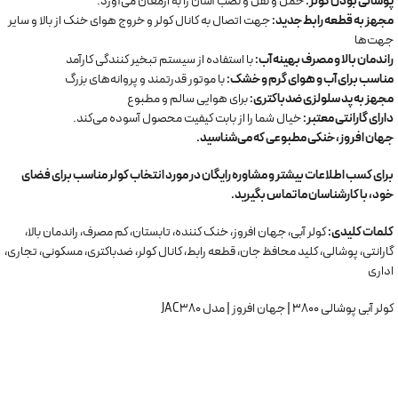
پوشالی بودن کولر:
حمل و نقل و نصب آسان را به ارمغان می‌آورد.
مجهز به قطعه رابط جدید:
جهت اتصال به کانال کولر و خروج هوای خنک از بالا و سایر
جهت‌ها
راندمان بالا و مصرف بهینه آب:
با استفاده از سیستم تبخیر کنندگی کارآمد
مناسب برای آب و هوای گرم و خشک:
با موتور قدرتمند و پروانه‌های بزرگ
مجهز به پد سلولزی ضدباکتری:
برای هوایی سالم و مطبوع
دارای گارانتی معتبر:
خیال شما را از بابت کیفیت محصول آسوده می‌کند.
جهان افروز، خنکی مطبوعی که می‌شناسید.
برای کسب اطلاعات بیشتر و مشاوره رایگان در مورد انتخاب کولر مناسب برای فضای
خود، با کارشناسان ما تماس بگیرید.
کلمات کلیدی:
کولر آبی، جهان افروز، خنک کننده، تابستان، کم مصرف، راندمان بالا،
گارانتی، پوشالی، کلید محافظ جان، قطعه رابط، کانال کولر، ضدباکتری، مسکونی، تجاری،
اداری
کولر آبی پوشالی 3800 | جهان افروز | مدل JAC380