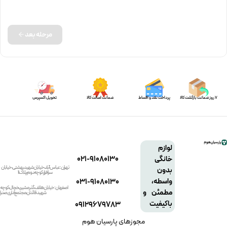
مرحله بعد
7 روز ضمانت بازگشت کالا
پرداخت نقد و اقساط
ضمانت اصالت کالا
تحویل اکسپرس
لوازم
021-91080130
خانگی
تهران: عباس آباد، خیابان شهید بهشتی، خیابان
بدون
سرافراز، کوچه دوم، پلاک 11
031-91080130
واسطه،
اصفهان: خیابان هاتف، گذر مشیر یخچال، کوچه
مطمئن و
شهید قائدان، مجتمع اداری صدرا
باکیفیت
09129679783
مجوزهای پارسیان هوم