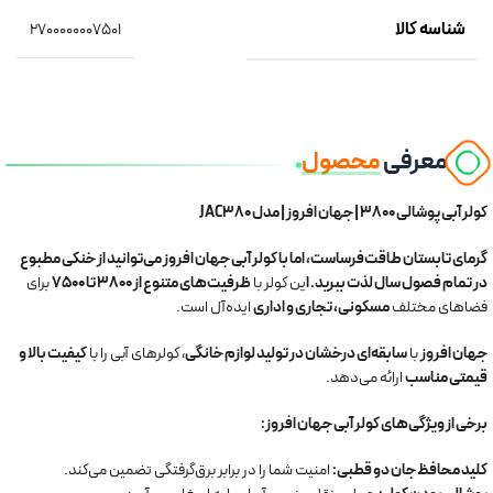
شناسه کالا
2700000007501
معرفی
محصول
کولر آبی پوشالی 3800 | جهان افروز | مدل JAC380
گرمای تابستان طاقت‌فرساست، اما با کولر آبی جهان افروز می‌توانید از خنکی مطبوع
در تمام فصول سال لذت ببرید. ا
ین کولر با
ظرفیت‌های متنوع از 3800 تا 7500
برای
فضاهای مختلف
مسکونی، تجاری و اداری
ایده‌آل است.
جهان افروز
با
سابقه‌ای درخشان در تولید لوازم خانگی
، کولرهای آبی را با
کیفیت بالا و
قیمتی مناسب
ارائه می‌دهد.
برخی از ویژگی‌های کولر آبی جهان افروز:
کلید محافظ جان دو قطبی:
امنیت شما را در برابر برق‌گرفتگی تضمین می‌کند.