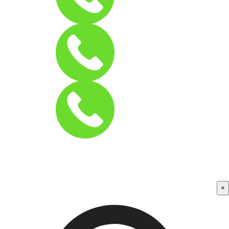
031-91080130
09129679783
نه، ممنون
×