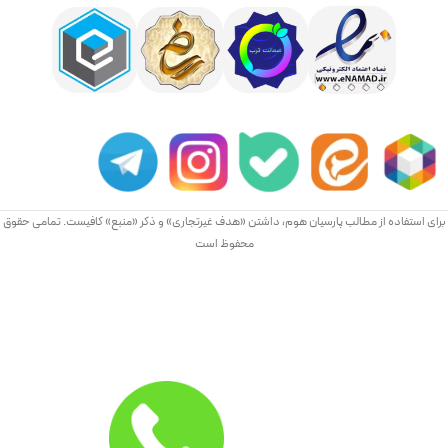
برای استفاده از مطالب پارسیان هوم، داشتن «هدف غیرتجاری» و ذکر «منبع» کافیست. تمامی حقوق
محفوظ است
مرکز تماس
بی صبرانه منتظر گفتگو با شما هستیم
021-91080130