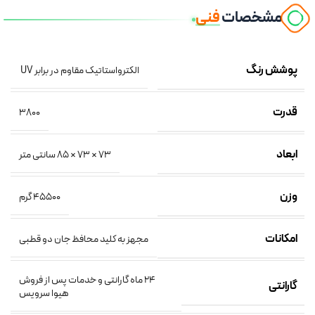
مشخصات
فنی
پوشش رنگ
الکترواستاتیک مقاوم در برابر UV
قدرت
3800
ابعاد
73 × 73 × 85 سانتی متر
وزن
45500 گرم
امکانات
مجهز به کلید محافظ جان دو قطبی
24 ماه گارانتی و خدمات پس از فروش
گارانتی
هیوا سرویس